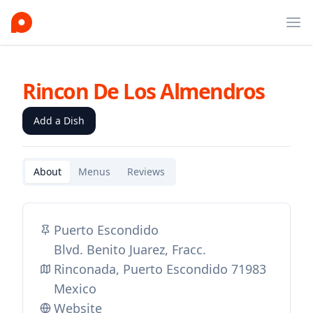
Ope
Rincon De Los Almendros
Add a Dish
About
Menus
Reviews
Puerto Escondido
Blvd. Benito Juarez, Fracc.
Rinconada, Puerto Escondido 71983
Mexico
Website