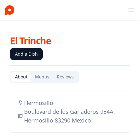
Ope
El Trinche
Add a Dish
About
Menus
Reviews
Hermosillo
Boulevard de los Ganaderos 984A,
Hermosillo 83290 Mexico