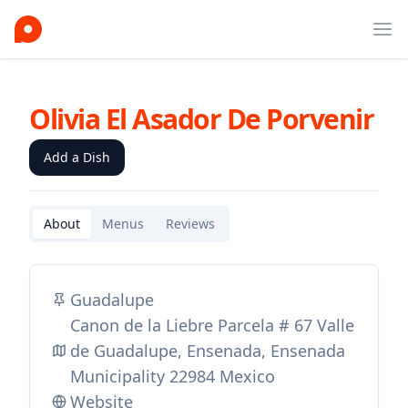
Ope
Olivia El Asador De Porvenir
Add a Dish
About
Menus
Reviews
Guadalupe
Canon de la Liebre Parcela # 67 Valle
de Guadalupe, Ensenada, Ensenada
Municipality 22984 Mexico
Website